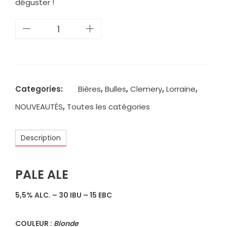
déguster !
quantité
de
Lupil
-
Brasserie
de
Categories:
Bières
,
Bulles
,
Clemery
,
Lorraine
,
Clemery
-
NOUVEAUTÉS
,
Toutes les catégories
50
cl.
Description
PALE ALE
5,5% ALC. – 30 IBU – 15 EBC
COULEUR :
Blonde