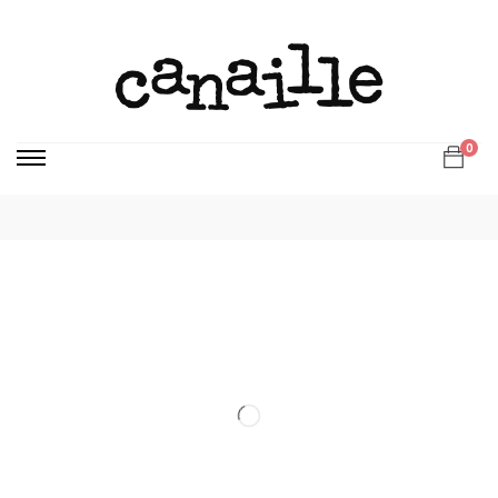
Page d’accueil
Vin
Vin Rouge
Le Jules 2020 – Domaine
de la Cure – 75. cl
0