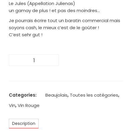
Le Jules (Appellation Julienas)
un gamay de plus ! et pas des moindres…
Je pourrais écrire tout un baratin commercial mais
soyons cash, le mieux c’est de le goûter !
C’est sehr gut !
quantité
de
Le
Jules
2020
-
Categories:
Beaujolais
,
Toutes les catégories
,
Domaine
de
Vin
,
Vin Rouge
la
Cure
Description
-
75.