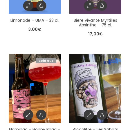
Limonade – UMA – 33 cl.
Biere vivante Myrtilles
Absinthe – 75 cl.
3,00
€
17,00
€
Sold out
Flamingo – Hoppy Road –
Alcoolitre – Les Sabots