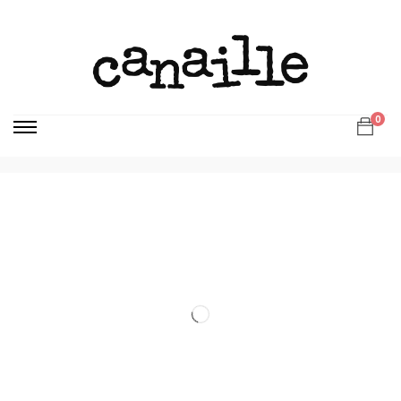
Page d’accueil
Softs
Le Schorle – Pomme Tonique – 33 cl.
0