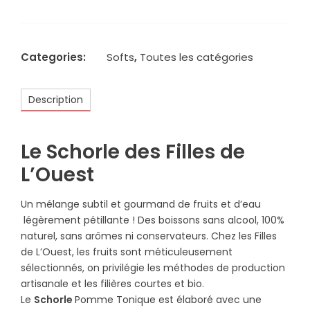
Le
Schorle
-
Pomme
Categories:
Softs
,
Toutes les catégories
Tonique
-
33
Description
cl.
Le Schorle des Filles de
L’Ouest
Un mélange subtil et gourmand de fruits et d’eau
légèrement pétillante ! Des boissons sans alcool, 100%
naturel, sans arômes ni conservateurs. Chez les Filles
de L’Ouest, les fruits sont méticuleusement
sélectionnés, on privilégie les méthodes de production
artisanale et les filières courtes et bio.
Le
Schorle
Pomme Tonique est élaboré avec une